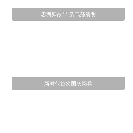
忠魂归故里 浩气荡清明
新时代首次国庆阅兵